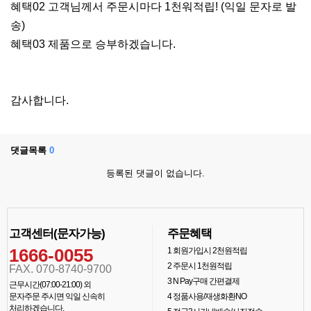
혜택02 고객님께서 주문시마다 1천워적립! (익일 문자로 발
송)
혜택03 제품으로 승부하겠습니다.
감사합니다.
댓글목록
0
등록된 댓글이 없습니다.
고객센터(문자가능)
주문혜택
1666-0055
1
회원가입시 2천원적립
2
주문시 1천원적립
FAX. 070-8740-9700
3
N Pay구매 간편결제
근무시간(07:00-21:00) 외
문자주문 주시면 익일 신속히
4
정품사용/재생화환NO
처리하겠습니다.