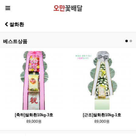
쌀화환
베스트상품
[축하]쌀화환10kg-3호
[근조]쌀화환10kg-1호
89,000원
89,000원