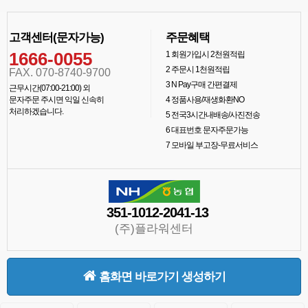
고객센터(문자가능)
주문혜택
1666-0055
1
회원가입시 2천원적립
2
주문시 1천원적립
FAX. 070-8740-9700
3
N Pay구매 간편결제
근무시간(07:00-21:00) 외
문자주문 주시면 익일 신속히
4
정품사용/재생화환NO
처리하겠습니다.
5
전국3시간내배송/사진전송
6
대표번호 문자주문가능
7
모바일 부고장-무료서비스
351-1012-2041-13
(주)플라워센터
홈화면 바로가기 생성하기