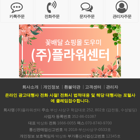
카톡주문
전화주문
문자주문
관리자주문
회사소개
개인정보
환불약관
고객센터
관리자
온라인 광고대행사 전화 사절! 전화시 법적대응 및 해당 대행사는 포털사
에 클레임접수합니다.
회사명
(주)플라워센터
주소
부산 사상구 학감대로 252, 802호 (감전동, 수성빌딩)
사업자 등록번호
352-86-01087
대표
박상화
전화
1666-0055
팩스
070-8740-9700
통신판매업신고번호
제 2018-부산사상구-0533호
개인정보 보호책임자
박상화
부가통신사업신고번호
12345호