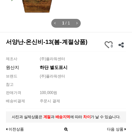
1
/
1
서양난-온신비-13(봄-계절상품)
0
제조사
(주)플라워센터
원산지
하단 별도표시
브랜드
(주)플라워센터
참고
판매가격
100,000원
배송비결제
주문시 결제
사진과 실제상품은
계절
과
배송지역
에 따라
차이
가 날 수 있습니다.
이전상품
다음 상품