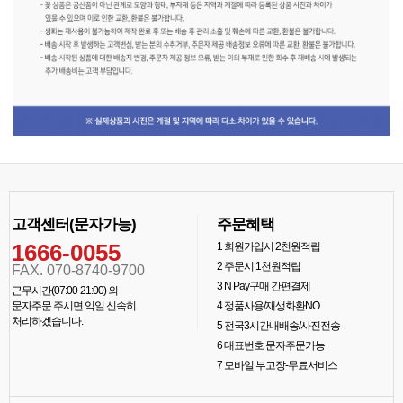
고객센터(문자가능)
주문혜택
1666-0055
1
회원가입시 2천원적립
2
주문시 1천원적립
FAX. 070-8740-9700
3
N Pay구매 간편결제
근무시간(07:00-21:00) 외
문자주문 주시면 익일 신속히
4
정품사용/재생화환NO
처리하겠습니다.
5
전국3시간내배송/사진전송
6
대표번호 문자주문가능
7
모바일 부고장-무료서비스