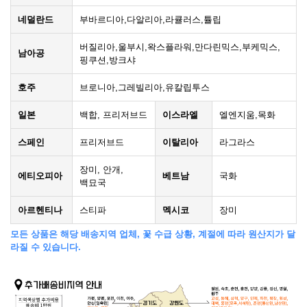
네덜란드
부바르디아,다알리아,라큘러스,튤립
버질리아,울부시,왁스플라워,만다린믹스,부케믹스,
남아공
핑쿠션,방크샤
호주
브로니아,그레빌리아,유칼립투스
일본
백합, 프리저브드
이스라엘
엘엔지움,목화
스페인
프리저브드
이탈리아
라그라스
장미, 안개,
에티오피아
베트남
국화
백묘국
아르헨티나
스티파
멕시코
장미
모든 상품은 해당 배송지역 업체, 꽃 수급 상황, 계절에 따라 원산지가 달
라질 수 있습니다.