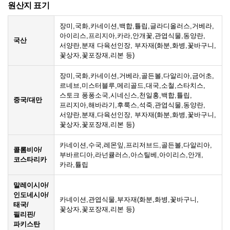
원산지 표기
장미,국화,카네이션,백합,튤립,글라디올러스,거베라,
아이리스,프리지아,카라,안개꽃,관엽식물,동양란,
국산
서양란,분재 다육선인장, 부자재(화분,화병,꽃바구니,
꽃상자,꽃포장재,리본 등)
장미,국화,카네이션,거베라,골든볼,다알리아,금어초,
르네브,미스터블루,메리골드,대국,소철,스타치스,
스토크 퐁퐁소국,시네신스,천일홍,백합,튤립,
중국/대만
프리지아,해바라기,후룩스,석죽,관엽식물,동양란,
서양란,분재,다육선인장, 부자재(화분,화병,꽃바구니,
꽃상자,꽃포장재,리본 등)
카네이션,수국,레몬잎,프리저브드,골든볼,다알리아,
콜롬비아/
부바르디아,라넌큘러스,아스틸베,아이리스,안개,
코스타리카
카라,튤립
말레이시아/
인도네시아/
카네이션,관엽식물,부자재(화분,화병,꽃바구니,
태국/
꽃상자,꽃포장재,리본 등)
필리핀/
파키스탄