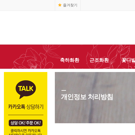
즐겨찾기
축하화환
근조화환
꽃다
개인정보 처리방침