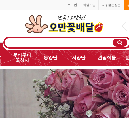
로그인
회원가입
자주묻는질문
1666-0055
꽃바구니
발
동양난
서양난
관엽식물
꽃상자