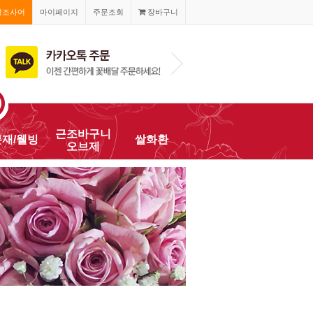
경조사어
마이페이지
주문조회
장바구니
010-2468-820
근조바구니
분재/웰빙
쌀화환
오브제