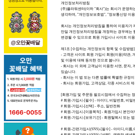
개인정보처리방침
(주)플라워센터(이하 "회사")는 회사가 운영하
생각하며, "개인정보보호법", "정보통신망 이용
회사는 개인정보처리방침을 통하여 이용자가 제
만일 개인정보처리방침을 개정하는 경우에는 웹
변경될 수 있으므로 회원 가입시나 사이트 이
@오만꽃배달
제1조 [수집하는 개인정보의 항목 및 수집방법]
- 고객은 사이트 회원 가입시 회원(이용)약관,
및 이용에 대해 동의한 것으로 봅니다.
- 회사는 이 외에 고객님이 이용한 서면, 문자
있습니다.
- 회사는 이 법 또는 다른 법률에 특별한 규정
- 회사는 회원가입, 고객상담, 각종 서비스의
[회원가입 및 주문등 필요시점에서 수집하는 정
# 회원-가입시-[필수] - 아이디, 비밀번호, 비
# 회원-가입시-[선택] - 주소, 일반전화
# 회원-가입시-[이용목적] - 회원가입시 본인여
# 회원-가입시-[보유기간] - 회원탈퇴시 또는 
# 회원-간편가입시(SNS)-[필수] - 아이디,이름
# 회원-간편가입시(SNS)-[선택] - 연락처,생년