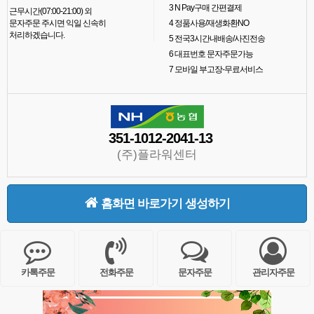
3
N Pay구매 간편결제
근무시간(07:00-21:00) 외
문자주문 주시면 익일 신속히
4
정품사용/재생화환NO
처리하겠습니다.
5
전국3시간내배송/사진전송
6
대표번호 문자주문가능
7
모바일 부고장-무료서비스
351-1012-2041-13
(주)플라워센터
홈화면 바로가기 생성하기
카톡주문
전화주문
문자주문
관리자주문