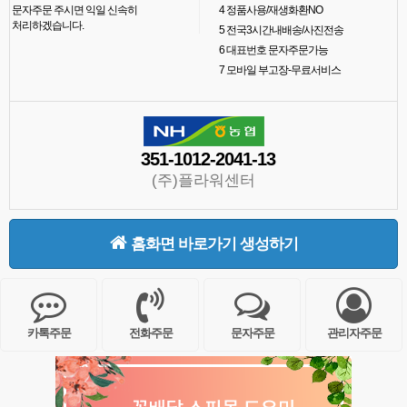
문자주문 주시면 익일 신속히
4
정품사용/재생화환NO
처리하겠습니다.
5
전국3시간내배송/사진전송
6
대표번호 문자주문가능
7
모바일 부고장-무료서비스
351-1012-2041-13
(주)플라워센터
홈화면 바로가기 생성하기
카톡주문
전화주문
문자주문
관리자주문