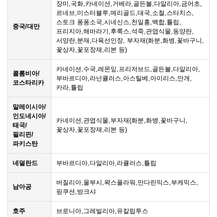
장미,국화,카네이션,거베라,골든볼,다알리아,금어초,
르네브,미스터블루,메리골드,대국,소철,스타치스,
스토크 퐁퐁소국,시네신스,천일홍,백합,튤립,
중국/대만
프리지아,해바라기,후룩스,석죽,관엽식물,동양란,
서양란,분재,다육선인장, 부자재(화분,화병,꽃바구니,
꽃상자,꽃포장재,리본 등)
카네이션,수국,레몬잎,프리저브드,골든볼,다알리아,
콜롬비아/
부바르디아,라넌큘러스,아스틸베,아이리스,안개,
코스타리카
카라,튤립
말레이시아/
인도네시아/
카네이션,관엽식물,부자재(화분,화병,꽃바구니,
태국/
꽃상자,꽃포장재,리본 등)
필리핀/
파키스탄
네덜란드
부바르디아,다알리아,라큘러스,튤립
버질리아,울부시,왁스플라워,만다린믹스,부케믹스,
남아공
핑쿠션,방크샤
호주
브로니아,그레빌리아,유칼립투스