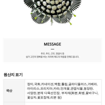
원산지 표기
장미,국화,카네이션,백합,튤립,글라디올러스,거베라,
아이리스,프리지아,카라,안개꽃,관엽식물,동양란,
국산
서양란,분재 다육선인장, 부자재(화분,화병,꽃바구니,
꽃상자,꽃포장재,리본 등)