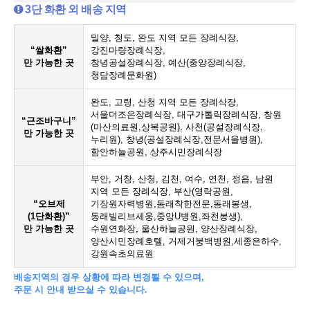
3단 화환 외 배송 지역
밀양, 청도, 완도 지역 모든 장례식장,
“쌀화환”
강진마량장례식장,
만 가능한 곳
창녕공설장례식장, 예산(중앙장례식장,
청담장례문화원)
완도, 고령, 산청 지역 모든 장례식장,
서울더조은장례식장, 대구가톨릭장례식장, 창원
“근조바구니”
(마산의료원,상복공원), 사천(공설장례식장,
만 가능한 곳
누리원), 창녕(공설장례식장,전문서울병원),
함안하늘공원, 상주시민장례식장
부안, 거창, 산청, 김천, 여수, 연천, 정읍, 남원
지역 모든 장례식장, 부산(영락공원,
“오브제
기장원자력병원,동래착한전문,동래봉생,
(1단화환)”
동래빌리브세웅,중앙U병원,좌천봉생),
만 가능한 곳
수원연화장, 울산하늘공원, 양산장례식장,
양산시민장례호텔, 거제거붕백병원,세종은하수,
강원속초의료원
배송지역의 경우 상황에 따라 변경될 수 있으며,
주문 시 안내 받으실 수 있습니다.