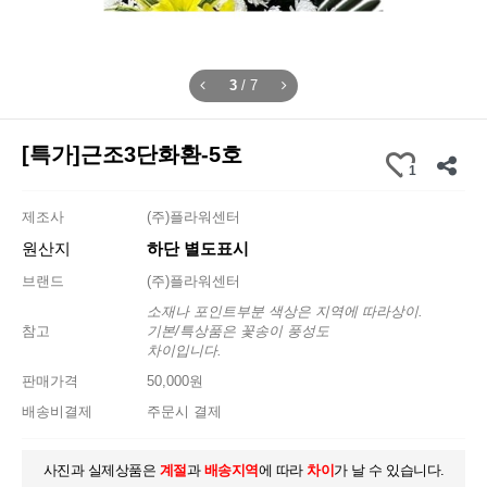
4
/
7
[특가]근조3단화환-5호
1
제조사
(주)플라워센터
원산지
하단 별도표시
브랜드
(주)플라워센터
소재나 포인트부분 색상은 지역에 따라상이.
참고
기본/특상품은 꽃송이 풍성도
차이입니다.
판매가격
50,000원
배송비결제
주문시 결제
사진과 실제상품은
계절
과
배송지역
에 따라
차이
가 날 수 있습니다.