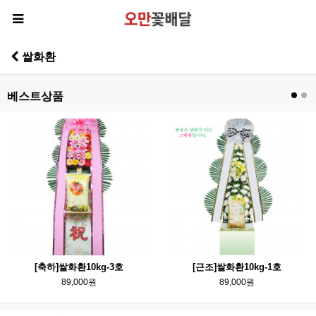
쌀화환
베스트상품
[축하]쌀화환10kg-3호
[근조]쌀화환10kg-1호
89,000원
89,000원