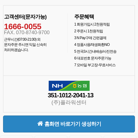
고객센터(문자가능)
주문혜택
1666-0055
1
회원가입시 2천원적립
2
주문시 1천원적립
FAX. 070-8740-9700
3
N Pay구매 간편결제
근무시간(07:00-21:00) 외
문자주문 주시면 익일 신속히
4
정품사용/재생화환NO
처리하겠습니다.
5
전국3시간내배송/사진전송
6
대표번호 문자주문가능
7
모바일 부고장-무료서비스
351-1012-2041-13
(주)플라워센터
홈화면 바로가기 생성하기