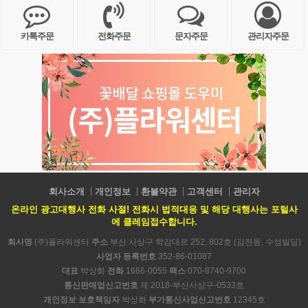
카톡주문
전화주문
문자주문
관리자주문
회사소개
개인정보
환불약관
고객센터
관리자
온라인 광고대행사 전화 사절! 전화시 법적대응 및 해당 대행사는 포털사
에 클레임접수합니다.
회사명
(주)플라워센터
주소
부산 사상구 학감대로 252, 802호 (감전동, 수성빌딩)
사업자 등록번호
352-86-01087
대표
박상화
전화
1666-0055
팩스
070-8740-9700
통신판매업신고번호
제 2018-부산사상구-0533호
개인정보 보호책임자
박상화
부가통신사업신고번호
12345호