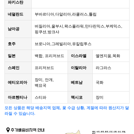
파키스탄
네덜란드
부바르디아,다알리아,라큘러스,튤립
버질리아,울부시,왁스플라워,만다린믹스,부케믹스,
남아공
핑쿠션,방크샤
호주
브로니아,그레빌리아,유칼립투스
일본
백합, 프리저브드
이스라엘
엘엔지움,목화
스페인
프리저브드
이탈리아
라그라스
장미, 안개,
에티오피아
베트남
국화
백묘국
아르헨티나
스티파
멕시코
장미
모든 상품은 해당 배송지역 업체, 꽃 수급 상황, 계절에 따라 원산지가 달
라질 수 있습니다.