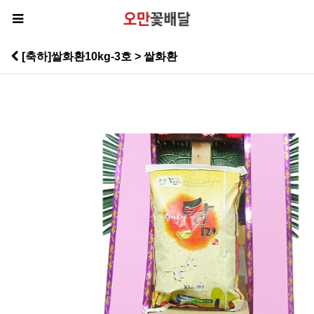
[축하]쌀화환10kg-3호 > 쌀화환