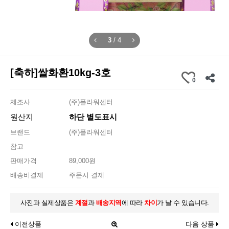
3
/
4
[축하]쌀화환10kg-3호
0
제조사
(주)플라워센터
원산지
하단 별도표시
브랜드
(주)플라워센터
참고
판매가격
89,000원
배송비결제
주문시 결제
사진과 실제상품은
계절
과
배송지역
에 따라
차이
가 날 수 있습니다.
이전상품
다음 상품