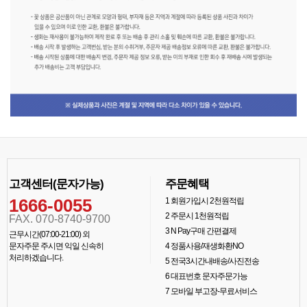
고객센터(문자가능)
주문혜택
1666-0055
1
회원가입시 2천원적립
2
주문시 1천원적립
FAX. 070-8740-9700
3
N Pay구매 간편결제
근무시간(07:00-21:00) 외
문자주문 주시면 익일 신속히
4
정품사용/재생화환NO
처리하겠습니다.
5
전국3시간내배송/사진전송
6
대표번호 문자주문가능
7
모바일 부고장-무료서비스