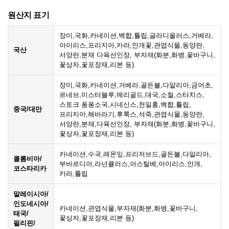
원산지 표기
장미,국화,카네이션,백합,튤립,글라디올러스,거베라,
아이리스,프리지아,카라,안개꽃,관엽식물,동양란,
국산
서양란,분재 다육선인장, 부자재(화분,화병,꽃바구니,
꽃상자,꽃포장재,리본 등)
장미,국화,카네이션,거베라,골든볼,다알리아,금어초,
르네브,미스터블루,메리골드,대국,소철,스타치스,
스토크 퐁퐁소국,시네신스,천일홍,백합,튤립,
중국/대만
프리지아,해바라기,후룩스,석죽,관엽식물,동양란,
서양란,분재,다육선인장, 부자재(화분,화병,꽃바구니,
꽃상자,꽃포장재,리본 등)
카네이션,수국,레몬잎,프리저브드,골든볼,다알리아,
콜롬비아/
부바르디아,라넌큘러스,아스틸베,아이리스,안개,
코스타리카
카라,튤립
말레이시아/
인도네시아/
카네이션,관엽식물,부자재(화분,화병,꽃바구니,
태국/
꽃상자,꽃포장재,리본 등)
필리핀/