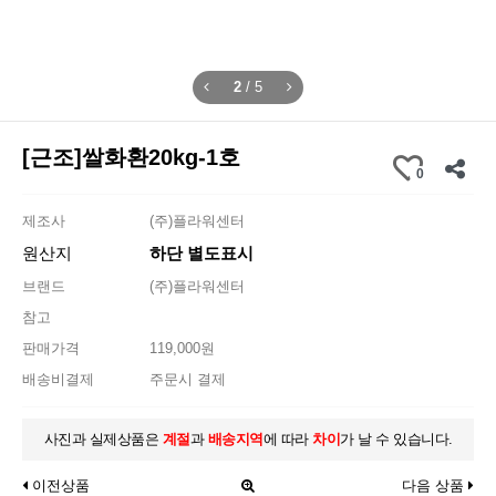
2
/
5
[근조]쌀화환20kg-1호
0
제조사
(주)플라워센터
원산지
하단 별도표시
브랜드
(주)플라워센터
참고
판매가격
119,000원
배송비결제
주문시 결제
사진과 실제상품은
계절
과
배송지역
에 따라
차이
가 날 수 있습니다.
이전상품
다음 상품