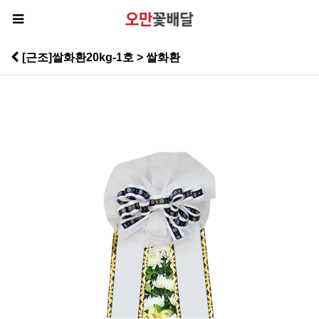
[근조]쌀화환20kg-1호 > 쌀화환