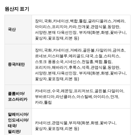
원산지 표기
장미,국화,카네이션,백합,튤립,글라디올러스,거베라,
아이리스,프리지아,카라,안개꽃,관엽식물,동양란,
국산
서양란,분재 다육선인장, 부자재(화분,화병,꽃바구니,
꽃상자,꽃포장재,리본 등)
장미,국화,카네이션,거베라,골든볼,다알리아,금어초,
르네브,미스터블루,메리골드,대국,소철,스타치스,
스토크 퐁퐁소국,시네신스,천일홍,백합,튤립,
중국/대만
프리지아,해바라기,후룩스,석죽,관엽식물,동양란,
서양란,분재,다육선인장, 부자재(화분,화병,꽃바구니,
꽃상자,꽃포장재,리본 등)
카네이션,수국,레몬잎,프리저브드,골든볼,다알리아,
콜롬비아/
부바르디아,라넌큘러스,아스틸베,아이리스,안개,
코스타리카
카라,튤립
말레이시아/
인도네시아/
카네이션,관엽식물,부자재(화분,화병,꽃바구니,
태국/
꽃상자,꽃포장재,리본 등)
필리핀/