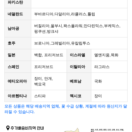
파키스탄
네덜란드
부바르디아,다알리아,라큘러스,튤립
버질리아,울부시,왁스플라워,만다린믹스,부케믹스,
남아공
핑쿠션,방크샤
호주
브로니아,그레빌리아,유칼립투스
일본
백합, 프리저브드
이스라엘
엘엔지움,목화
스페인
프리저브드
이탈리아
라그라스
장미, 안개,
에티오피아
베트남
국화
백묘국
아르헨티나
스티파
멕시코
장미
모든 상품은 해당 배송지역 업체, 꽃 수급 상황, 계절에 따라 원산지가 달
라질 수 있습니다.