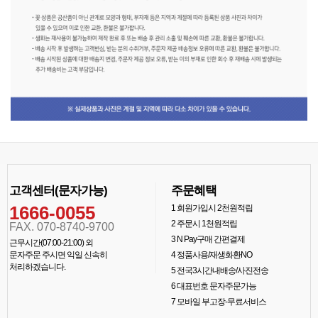
고객센터(문자가능)
주문혜택
1666-0055
1
회원가입시 2천원적립
2
주문시 1천원적립
FAX. 070-8740-9700
3
N Pay구매 간편결제
근무시간(07:00-21:00) 외
문자주문 주시면 익일 신속히
4
정품사용/재생화환NO
처리하겠습니다.
5
전국3시간내배송/사진전송
6
대표번호 문자주문가능
7
모바일 부고장-무료서비스