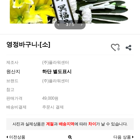
3
/
5
영정바구니-[소]
0
제조사
(주)플라워센터
원산지
하단 별도표시
브랜드
(주)플라워센터
참고
판매가격
49,000원
배송비결제
주문시 결제
사진과 실제상품은
계절
과
배송지역
에 따라
차이
가 날 수 있습니다.
이전상품
다음 상품