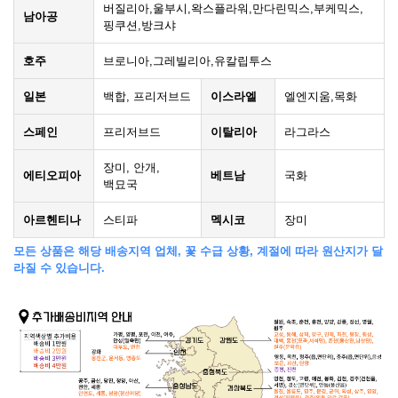
버질리아,울부시,왁스플라워,만다린믹스,부케믹스,
남아공
핑쿠션,방크샤
호주
브로니아,그레빌리아,유칼립투스
일본
백합, 프리저브드
이스라엘
엘엔지움,목화
스페인
프리저브드
이탈리아
라그라스
장미, 안개,
에티오피아
베트남
국화
백묘국
아르헨티나
스티파
멕시코
장미
모든 상품은 해당 배송지역 업체, 꽃 수급 상황, 계절에 따라 원산지가 달
라질 수 있습니다.