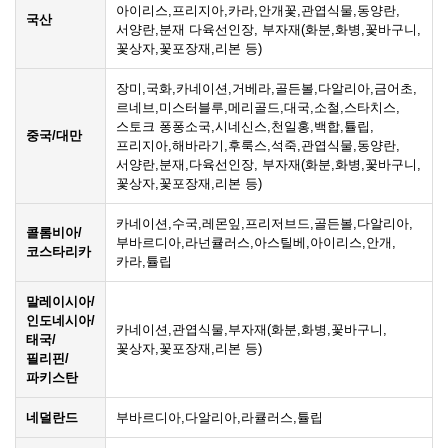
아이리스,프리지아,카라,안개꽃,관엽식물,동양란,
국산
서양란,분재 다육선인장, 부자재(화분,화병,꽃바구니,
꽃상자,꽃포장재,리본 등)
장미,국화,카네이션,거베라,골든볼,다알리아,금어초,
르네브,미스터블루,메리골드,대국,소철,스타치스,
스토크 퐁퐁소국,시네신스,천일홍,백합,튤립,
중국/대만
프리지아,해바라기,후룩스,석죽,관엽식물,동양란,
서양란,분재,다육선인장, 부자재(화분,화병,꽃바구니,
꽃상자,꽃포장재,리본 등)
카네이션,수국,레몬잎,프리저브드,골든볼,다알리아,
콜롬비아/
부바르디아,라넌큘러스,아스틸베,아이리스,안개,
코스타리카
카라,튤립
말레이시아/
인도네시아/
카네이션,관엽식물,부자재(화분,화병,꽃바구니,
태국/
꽃상자,꽃포장재,리본 등)
필리핀/
파키스탄
네덜란드
부바르디아,다알리아,라큘러스,튤립