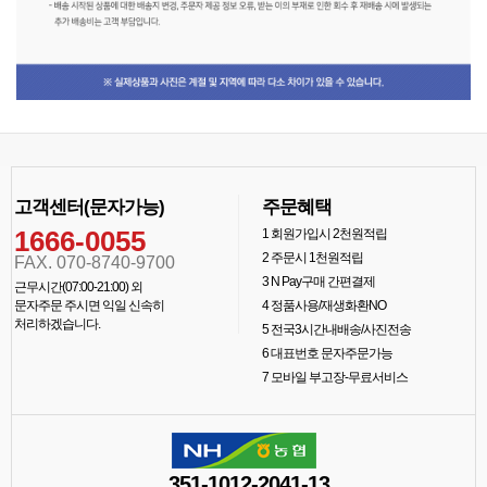
고객센터(문자가능)
주문혜택
1666-0055
1
회원가입시 2천원적립
2
주문시 1천원적립
FAX. 070-8740-9700
3
N Pay구매 간편결제
근무시간(07:00-21:00) 외
문자주문 주시면 익일 신속히
4
정품사용/재생화환NO
처리하겠습니다.
5
전국3시간내배송/사진전송
6
대표번호 문자주문가능
7
모바일 부고장-무료서비스
351-1012-2041-13