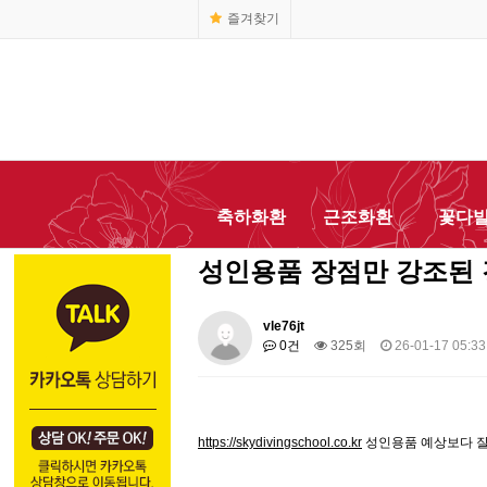
즐겨찾기
1666-0055
축하화환
근조화환
꽃다
성인용품 장점만 강조된 
vle76jt
0건
325회
26-01-17 05:33
https://skydivingschool.co.kr
성인용품 예상보다 잘