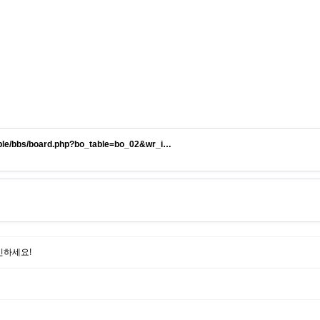
able/bbs/board.php?bo_table=bo_02&wr_i…
인하세요!