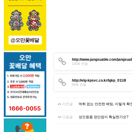
@오만꽃배달
http://www.jangsuable.com/jangsu
136회 연결
http://elg-kpsvc.co.kr/lgkp_011/8
99회 연결
이전글
먹튀 없는 안전한 베팅, 이렇게 확
다음글
성인용품 장단점이 확실한가요?