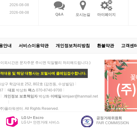
2026-08-08
2026-08-08
Q&A
오시는길
마이페이지
용안내
서비스이용약관
개인정보처리방침
환불약관
고객센
 21:00 / 이외시간은 문자주문 주시면 익일빨리 처리해드립니다.)
법적대응 및 해당 대행사는 포털사에 클레임접수합니다.
상구 학감대로 252, 802호 (감전동, 수성빌딩)
87
대표
박상화
팩스
070-8740-9700
개인정보 보호책임자
박상화
이메일
kimjaer@hanmail.net
 (주)플라워센터. All Rights Reserved.
LG U+ Escro
공정거래위원회
LG U+ 안전거래 서비스
FAIR COMMISSION