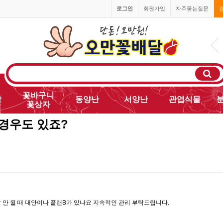
로그인
회원가입
자주묻는질문
010-2468-8200
꽃바구니
발
동양난
서양난
관엽식물
꽃상자
경우도 있죠?
 안 될 때 대안이나 플랜B가 있나요 지속적인 관리 부탁드립니다.