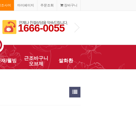
경조사어
마이페이지
주문조회
장바구니
1666-0055
근조바구니
분재/웰빙
쌀화환
오브제