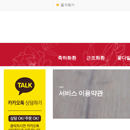
즐겨찾기
축하화환
근조화환
꽃다
서비스 이용약관