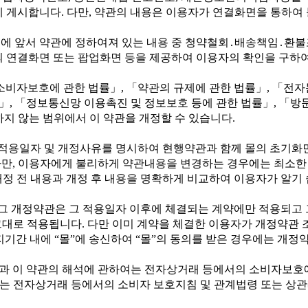
에 게시합니다
.
다만
,
약관의 내용은 이용자가 연결화면을 통하여 볼
에 앞서 약관에 정하여져 있는 내용 중 청약철회
․
배송책임
․
환불
의 연결화면 또는 팝업화면 등을 제공하여 이용자의 확인을 구하
소비자보호에 관한 법률
」
,
「
약관의 규제에 관한 법률
」
,
「
전자
」
,
「
정보통신망 이용촉진 및 정보보호 등에 관한 법률
」
,
「
방
하지 않는 범위에서 이 약관을 개정할 수 있습니다
.
 적용일자 및 개정사유를 명시하여 현행약관과 함께 몰의 초기화
다만
,
이용자에게 불리하게 약관내용을 변경하는 경우에는 최소
개정 전 내용과 개정 후 내용을 명확하게 비교하여 이용자가 알기
그 개정약관은 그 적용일자 이후에 체결되는 계약에만 적용되고 
그대로 적용됩니다
.
다만 이미 계약을 체결한 이용자가 개정약관 
지기간 내에
“
몰
”
에 송신하여
“
몰
”
의 동의를 받은 경우에는 개정
과 이 약관의 해석에 관하여는 전자상거래 등에서의 소비자보호
 전자상거래 등에서의 소비자 보호지침 및 관계법령 또는 상