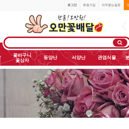
로그인
회원가입
자주묻는질문
1666-0055
꽃바구니
발
동양난
서양난
관엽식물
꽃상자