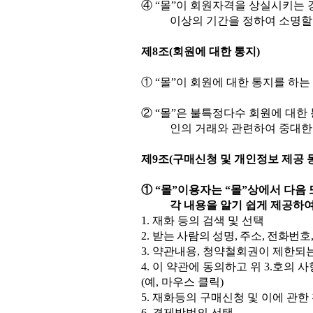
④
“
몰
”
이 회원자격을 상실시키는 
이상의 기간을 정하여 소명할
제
8
조
(
회원에 대한 통지
)
①
“
몰
”
이 회원에 대한 통지를 하는
②
“
몰
”
은 불특정다수 회원에 대한
인의 거래와 관련하여 중대한
제
9
조
(
구매신청 및 개인정보 제공 
①
“
몰
”
이용자는
“
몰
”
상에서 다음 
각 내용을 알기 쉽게 제공하
1.
재화 등의 검색 및 선택
2.
받는 사람의
성명
,
주소
,
전화번호
3.
약관내용
,
청약철회권이 제한되
4.
이 약관에 동의하고 위
3.
호의 사
(
예
,
마우스 클릭
)
5.
재화등의 구매신청 및 이에 관한
6.
결제방법의 선택