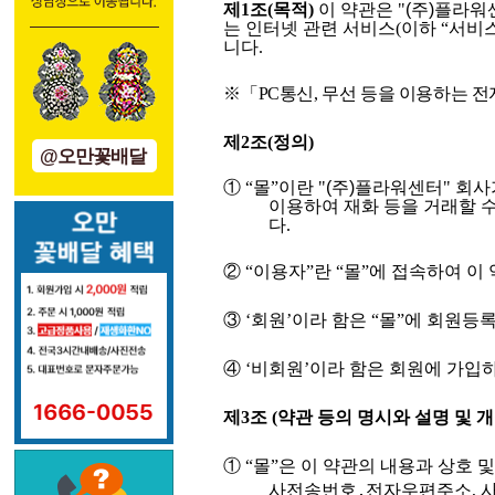
제
1
조
(
목적
)
이 약관은
"
(주)플라워
는 인터넷 관련 서비스
(
이하
“
서비
니다
.
※
「
PC
통신
,
무선 등을 이용하는 전
제
2
조
(
정의
)
@오만꽃배달
①
“
몰
”
이란
"
(주)플라워센터
"
회사
이용하여 재화 등을 거래할 
다
.
②
“
이용자
”
란
“
몰
”
에 접속하여 이
③
‘
회원
’
이라 함은
“
몰
”
에 회원등록
④
‘
비회원
’
이라 함은 회원에 가입
제
3
조
(
약관 등의 명시와 설명 및 
①
“
몰
”
은 이 약관의 내용과 상호 
사전송번호
․
전자우편주소
,