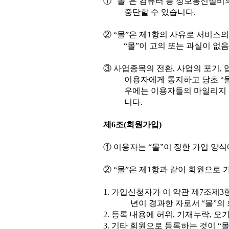
①
“
몰
”
은 컴퓨터 등 정보통신설비
중단할 수 있습니다
.
②
“
몰
”
은 제
1
항의 사유로 서비스의
“
몰
”
이 고의 또는 과실이 없
③
사업종목의 전환
,
사업의 포기
,
이용자에게 통지하고 당초
“
우에는 이용자들의 마일리지 
니다
.
제
6
조
(
회원가입
)
①
이용자는
“
몰
”
이 정한 가입 양
②
“
몰
”
은 제
1
항과 같이 회원으로 
1.
가입신청자가 이 약관 제
7
조제
3
년이
경과한 자로서
“
몰
”
의
2.
등록 내용에 허위
,
기재누락
,
오기
3.
기타 회원으로 등록하는 것이
“