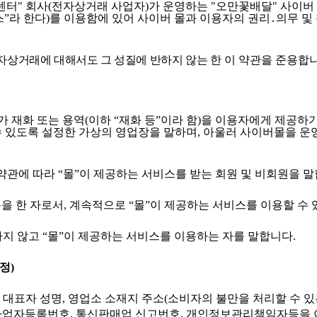
센터
"
회사
(
전자상거래 사업자
)
가 운영하는
"
오만꽃배달
"
사이버
스
”
라 한다
)
를 이용함에 있어 사이버 몰과 이용자의 권리
․
의무 및
자상거래에 대해서도 그 성질에 반하지 않는
한 이 약관을 준용합
가 재화 또는 용역
(
이하
“
재화 등
”
이라 함
)
을 이용자에게 제공하기
수 있도록 설정한 가상의 영업장을 말하며
,
아울러 사이버몰을 운
 약관에 따라
“
몰
”
이 제공하는 서비스를 받는 회원 및 비회원을 
을 한 자로서
,
계속적으로
“
몰
”
이 제공하는 서비스를 이용할 수 
하지 않고
“
몰
”
이 제공하는 서비스를 이용하는 자를 말합니다
.
개정
)
및 대표자 성명
,
영업소 소재지 주소
(
소비자의 불만을 처리할 수 있
사업자등록번호
,
통신판매업 신고번호
,
개인정보관리책임자등을 이