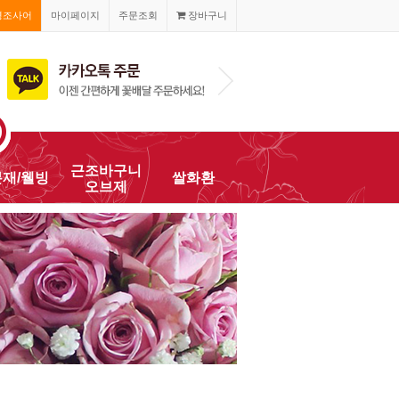
경조사어
마이페이지
주문조회
장바구니
1666-005
010-2468-8200
근조바구니
분재/웰빙
쌀화환
오브제