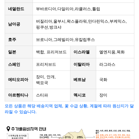
네덜란드
부바르디아,다알리아,라큘러스,튤립
버질리아,울부시,왁스플라워,만다린믹스,부케믹스,
남아공
핑쿠션,방크샤
호주
브로니아,그레빌리아,유칼립투스
일본
백합, 프리저브드
이스라엘
엘엔지움,목화
스페인
프리저브드
이탈리아
라그라스
장미, 안개,
에티오피아
베트남
국화
백묘국
아르헨티나
스티파
멕시코
장미
모든 상품은 해당 배송지역 업체, 꽃 수급 상황, 계절에 따라 원산지가 달
라질 수 있습니다.