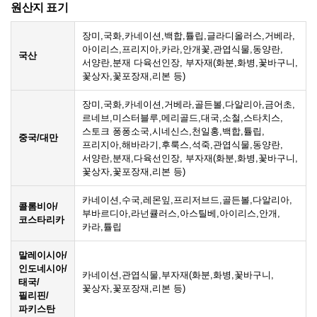
원산지 표기
장미,국화,카네이션,백합,튤립,글라디올러스,거베라,
아이리스,프리지아,카라,안개꽃,관엽식물,동양란,
국산
서양란,분재 다육선인장, 부자재(화분,화병,꽃바구니,
꽃상자,꽃포장재,리본 등)
장미,국화,카네이션,거베라,골든볼,다알리아,금어초,
르네브,미스터블루,메리골드,대국,소철,스타치스,
스토크 퐁퐁소국,시네신스,천일홍,백합,튤립,
중국/대만
프리지아,해바라기,후룩스,석죽,관엽식물,동양란,
서양란,분재,다육선인장, 부자재(화분,화병,꽃바구니,
꽃상자,꽃포장재,리본 등)
카네이션,수국,레몬잎,프리저브드,골든볼,다알리아,
콜롬비아/
부바르디아,라넌큘러스,아스틸베,아이리스,안개,
코스타리카
카라,튤립
말레이시아/
인도네시아/
카네이션,관엽식물,부자재(화분,화병,꽃바구니,
태국/
꽃상자,꽃포장재,리본 등)
필리핀/
파키스탄