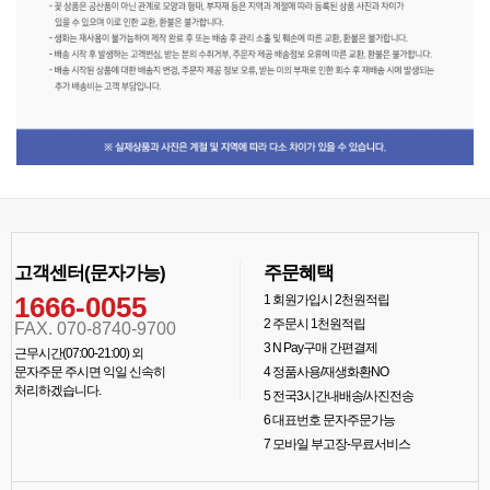
고객센터(문자가능)
주문혜택
1666-0055
1
회원가입시 2천원적립
2
주문시 1천원적립
FAX. 070-8740-9700
3
N Pay구매 간편결제
근무시간(07:00-21:00) 외
문자주문 주시면 익일 신속히
4
정품사용/재생화환NO
처리하겠습니다.
5
전국3시간내배송/사진전송
6
대표번호 문자주문가능
7
모바일 부고장-무료서비스