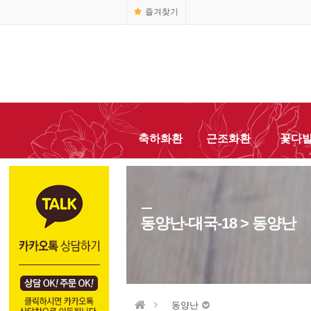
즐겨찾기
1666-0055
축하화환
근조화환
꽃다
동양난-대국-18 > 동양난
동양난