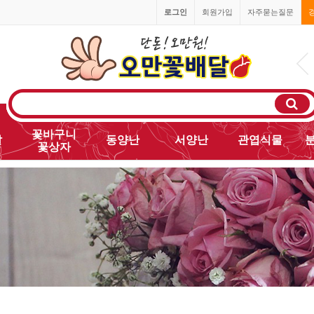
로그인
회원가입
자주묻는질문
010-2468-8200
꽃바구니
발
동양난
서양난
관엽식물
꽃상자