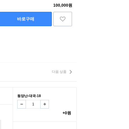
100,000원
바로구매
다음 상품
동양난-대국-18
+0원