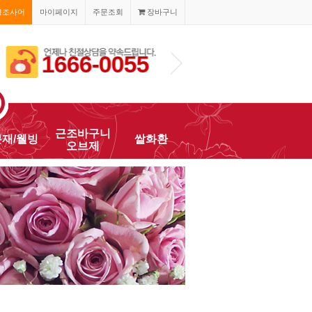
경조사어
마이페이지
주문조회
장바구니
1666-0055
근조바구니
분재/웰빙
쌀화환
오브제