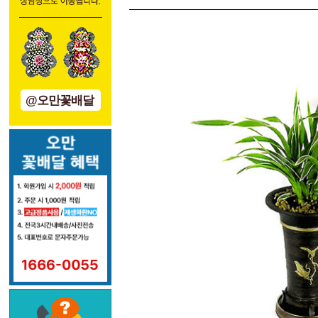
@오만꽃배달