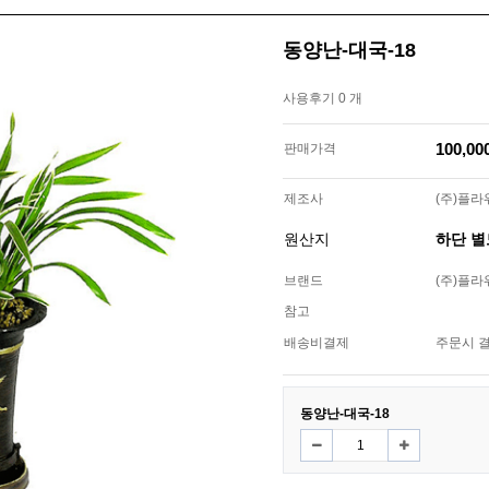
동양난-대국-18
사용후기 0 개
100,0
판매가격
제조사
(주)플
원산지
하단 
브랜드
(주)플
참고
배송비결제
주문시 
동양난-대국-18