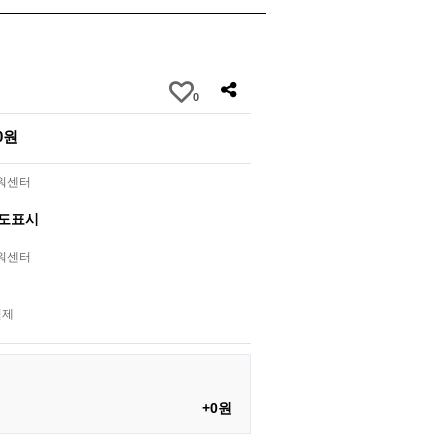
0
00원
라워센터
별도표시
라워센터
결제
+0원