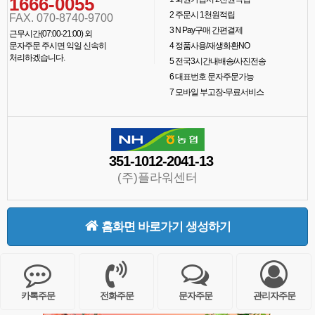
1666-0055
2
주문시 1천원적립
FAX. 070-8740-9700
3
N Pay구매 간편결제
근무시간(07:00-21:00) 외
문자주문 주시면 익일 신속히
4
정품사용/재생화환NO
처리하겠습니다.
5
전국3시간내배송/사진전송
6
대표번호 문자주문가능
7
모바일 부고장-무료서비스
351-1012-2041-13
(주)플라워센터
홈화면 바로가기 생성하기
카톡주문
전화주문
문자주문
관리자주문