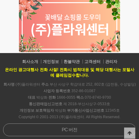
회사소개
개인정보
환불약관
고객센터
관리자
온라인 광고대행사 전화 사절! 전화시 법적대응 및 해당 대행사는 포털사
에 클레임접수합니다.
회사명
(주)플라워센터
주소
부산 사상구 학감대로 252, 802호 (감전동, 수성빌딩)
사업자 등록번호
352-86-01087
대표
박상화
전화
1666-0055
팩스
070-8740-9700
통신판매업신고번호
제 2018-부산사상구-0533호
개인정보 보호책임자
박상화
부가통신사업신고번호
12345호
Copyright © 2001-2013 (주)플라워센터. All Rights Reserved.
PC 버전