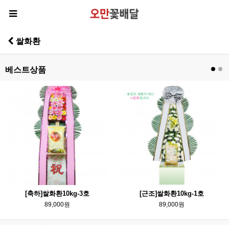
쌀화환
베스트상품
[축하]쌀화환10kg-3호
[근조]쌀화환10kg-1호
89,000원
89,000원