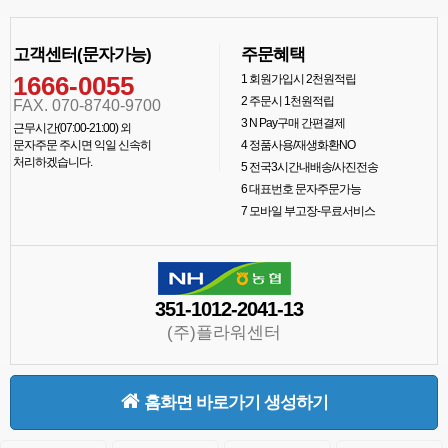
고객센터(문자가능)
주문혜택
1666-0055
1
회원가입시 2천원적립
2
주문시 1천원적립
FAX. 070-8740-9700
3
N Pay구매 간편결제
근무시간(07:00-21:00) 외
문자주문 주시면 익일 신속히
4
정품사용/재생화환NO
처리하겠습니다.
5
전국3시간내배송/사진전송
6
대표번호 문자주문가능
7
모바일 부고장-무료서비스
351-1012-2041-13
(주)플라워센터
홈화면 바로가기 생성하기