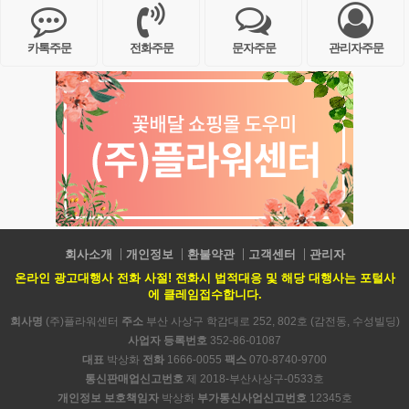
카톡주문
전화주문
문자주문
관리자주문
회사소개
개인정보
환불약관
고객센터
관리자
온라인 광고대행사 전화 사절! 전화시 법적대응 및 해당 대행사는 포털사
에 클레임접수합니다.
회사명
(주)플라워센터
주소
부산 사상구 학감대로 252, 802호 (감전동, 수성빌딩)
사업자 등록번호
352-86-01087
대표
박상화
전화
1666-0055
팩스
070-8740-9700
통신판매업신고번호
제 2018-부산사상구-0533호
개인정보 보호책임자
박상화
부가통신사업신고번호
12345호